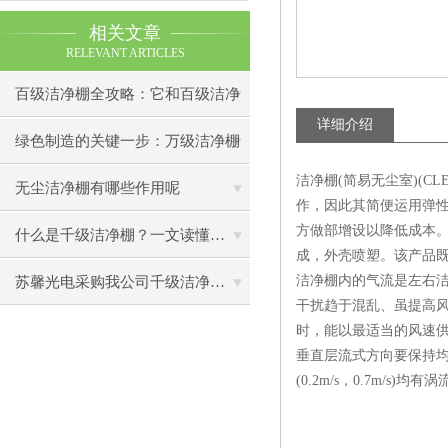
相关文章
RELEVANT ARTICLES
百级洁净棚全攻略：它和百级洁净
详细介绍
室到底有什么区别？
绿色制造的关键一步：万级洁净棚
洁净棚(简易无尘室)(C
助力环保型半导体产业发展
无尘洁净棚有哪些作用呢
作，因此其简便运用弹
方做部增设以降低成本
什么是千级洁净棚？一文读懂其结构特点与局部净化优势
成，外壳喷塑。该产品
洁净棚内的气流是左右洁
苏馨光电采购我公司千级洁净棚普通工作台一批（7月07日）已顺利交货
干扰趋于混乱、虽提高
时，能以最适当的风速
垂直层流式方向要保持均
(0.2m/s，0.7m/s