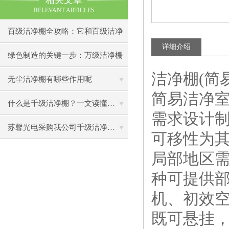
相关文章
RELEVANT ARTICLES
百级洁净棚全攻略：它和百级洁净
详细介绍
室到底有什么区别？
绿色制造的关键一步：万级洁净棚
洁净棚(简易
助力环保型半导体产业发展
无尘洁净棚有哪些作用呢
简易洁净
什么是千级洁净棚？一文读懂其结构特点与局部净化优势
需求设计
苏馨光电采购我公司千级洁净棚普通工作台一批（7月07日）已顺利交货
可移性为
局部地区
种可提供
机、初效
既可悬挂