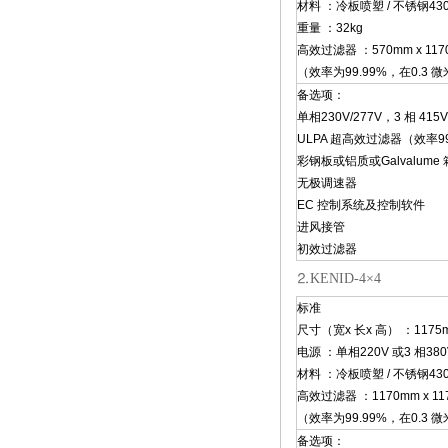
材料 ：冷板喷塑 / 不锈钢430
重量 ：32kg
高效过滤器 ：570mm x 1170
（效率为99.99%，在0.3 
备选项：
单相230V/277V，3 相 415V
ULPA 超高效过滤器（效率99.
彩钢板或铝质或Galvalume
无极调速器
EC 控制系统及控制软件
进风接管
初效过滤器
⒉KENID-4×4
标准
尺寸（宽x 长x 高） ：1175mm
电源 ：单相220V 或3 相380
材料 ：冷板喷塑 / 不锈钢430
高效过滤器 ：1170mm x 117
（效率为99.99%，在0.3 
备选项：