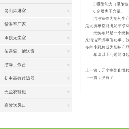
5.吸附能力（吸附速
昆山风淋室
6.金属离子含量。
洁净室作为制药生产的
货淋室厂家
是无纺布都能满足洁净
无纺布只是一个统称，
承接无尘室
来清洁环境事倍功半，
多的小颗粒成为影响产
传递窗、输送窗
希望以上问题能引起大
洁净工作台
上一篇：
无尘室防止微
下一篇：没有了
初中高效过滤器
无尘衣鞋柜
高效送风口