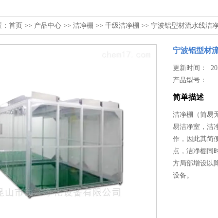
置：
首页
>>
产品中心
>>
洁净棚
>>
千级洁净棚
>> 宁波铝型材流水线洁
宁波铝型材
更新时间： 2024
产品型号：
简单描述
洁净棚（简易无
易洁净室，洁
作，因此其简
点，洁净棚同
方局部增设以
设备。