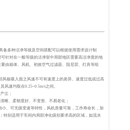
洁净棚具备多种洁净等级及空间搭配可以根据使用需求设计制
时可针对在一般等级的洁净室中局部地区需要高洁净度的地
主要由箱体、风机、初效空气过滤器、阻尼层、灯具等组
地板回风板吸入面之风速不可有速度上的差异。速度过低或过高
风速均取在0.25~0.5m/s之间。
不产尘；
格清晰、柔韧度好、不变形、不易老化；
、震动小、可无级变速等特性，风机质量可靠，工作寿命长，加
K级；特别适用于车间内局部净化级别要求高的区域，如流水