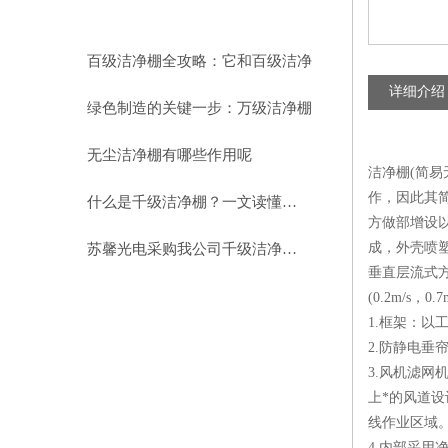
相关文章
RELEVANT ARTICLES
百级洁净棚全攻略：它和百级洁净
详细介绍
室到底有什么区别？
绿色制造的关键一步：万级洁净棚
助力环保型半导体产业发展
无尘洁净棚有哪些作用呢
洁净棚(简易
作，因此其
什么是千级洁净棚？一文读懂其结构特点与局部净化优势
方做部增设
成，外壳喷
苏馨光电采购我公司千级洁净棚普通工作台一批（7月07日）已顺利交货
垂直层流式方
(0.2m/s
1.框架：
2.防静电
3.风机滤网
上*的风道设
线作业区域
4.内部采用