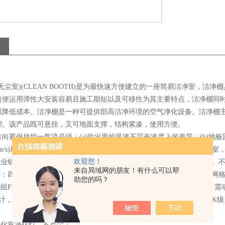
无尘室)(CLEAN BOOTH)是为最快速方便建立的一座简易洁净室，
简便运用弹性大安装容易且施工期短以及可移性为其主要特点，洁净棚同
以降低成本。洁净棚是一种可提供部高洁净环境的空气净化设备。洁净棚
塑。该产品既可悬挂，又可地面支撑，结构紧凑，使用方便。
向要保持均一气流必须：(a)吹出面的风速不可有速度上的差异；(b)
，0.7m/s)均有涡流之现象发生，而0.5m/s之速度，气流则较均一，一般洁净室，其
欢迎您！
以工业铝材（或不锈钢方通、铁方通喷塑）作为框架稳固、美观、不生锈、
来自局域网的朋友！有什么可以帮
垂帘：四周围用防静电垂帘（或亚克力板），防静电效果好、透明度高、网
助您的吗？
机组FFU：，采用新加坡PCI离心风机，具有长寿命、低噪声、免维护
计，大大提高了风机的效率、降低了噪声！内部净化级别可达100-100
。
净化室净化灯，不产尘；