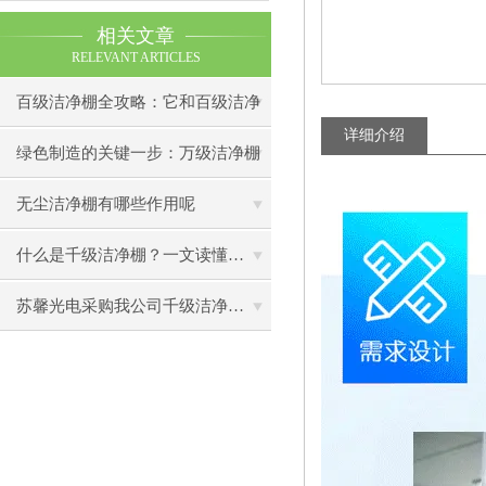
相关文章
RELEVANT ARTICLES
百级洁净棚全攻略：它和百级洁净
详细介绍
室到底有什么区别？
绿色制造的关键一步：万级洁净棚
助力环保型半导体产业发展
无尘洁净棚有哪些作用呢
什么是千级洁净棚？一文读懂其结构特点与局部净化优势
苏馨光电采购我公司千级洁净棚普通工作台一批（7月07日）已顺利交货