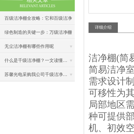
相关文章
RELEVANT ARTICLES
百级洁净棚全攻略：它和百级洁净
详细介绍
室到底有什么区别？
绿色制造的关键一步：万级洁净棚
助力环保型半导体产业发展
无尘洁净棚有哪些作用呢
洁净棚(简易
什么是千级洁净棚？一文读懂其结构特点与局部净化优势
简易洁净
苏馨光电采购我公司千级洁净棚普通工作台一批（7月07日）已顺利交货
需求设计
可移性为
局部地区
种可提供
机、初效