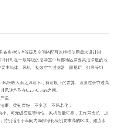
洁净棚具备多种洁净等级及空间搭配可以根据使用需求设计制
时可针对在一般等级的洁净室中局部地区需要高洁净度的地
主要由箱体、风机、初效空气过滤器、阻尼层、灯具等组
地板回风板吸入面之风速不可有速度上的差异。速度过低或过高
风速均取在0.25~0.5m/s之间。
不产尘；
格清晰、柔韧度好、不变形、不易老化；
、震动小、可无级变速等特性，风机质量可靠，工作寿命长，加
K级；特别适用于车间内局部净化级别要求高的区域，如流水