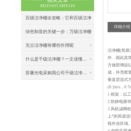
相关文章
RELEVANT ARTICLES
百级洁净棚全攻略：它和百级洁净
详细介绍
室到底有什么区别？
绿色制造的关键一步：万级洁净棚
助力环保型半导体产业发展
无尘洁净棚有哪些作用呢
洁净棚(简易
作，因此其
什么是千级洁净棚？一文读懂其结构特点与局部净化优势
方做部增设
成，外壳喷
苏馨光电采购我公司千级洁净棚普通工作台一批（7月07日）已顺利交货
垂直层流式方
(0.2m/s
1.框架：
2.防静电
3.风机滤网
上*的风道设
线作业区域
4.内部采用