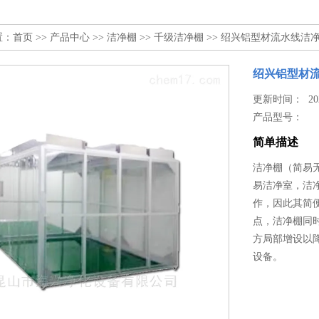
置：
首页
>>
产品中心
>>
洁净棚
>>
千级洁净棚
>> 绍兴铝型材流水线洁
绍兴铝型材
更新时间： 2024
产品型号：
简单描述
洁净棚（简易无
易洁净室，洁
作，因此其简
点，洁净棚同
方局部增设以
设备。