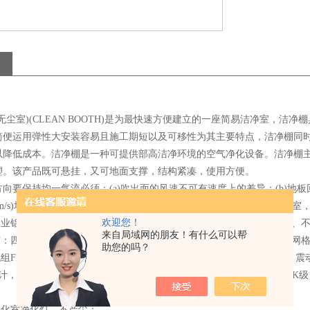
无尘室)(CLEAN BOOTH)是为最快速方便建立的一座简易洁净室，
简便运用弹性大安装容易且施工期短以及可移性为其主要特点，洁净棚同
以降低成本。洁净棚是一种可提供部高洁净环境的空气净化设备。洁净棚
塑。该产品既可悬挂，又可地面支撑，结构紧凑，使用方便。
向要保持均一气流必须：(a)吹出面的风速不可有速度上的差异；(b)
，0.7m/s)均有涡流之现象发生，而0.5m/s之速度，气流则较均一，一般洁净室，其
欢迎您！
以工业铝材（或不锈钢方通、铁方通喷塑）作为框架稳固、美观、不生锈、
来自局域网的朋友！有什么可以帮
垂帘：四周围用防静电垂帘（或亚克力板），防静电效果好、透明度高、网
助您的吗？
机组FFU：，采用新加坡PCI离心风机，具有长寿命、低噪声、免维护
计，大大提高了风机的效率、降低了噪声！内部净化级别可达100-100
。
净化室净化灯，不产尘；