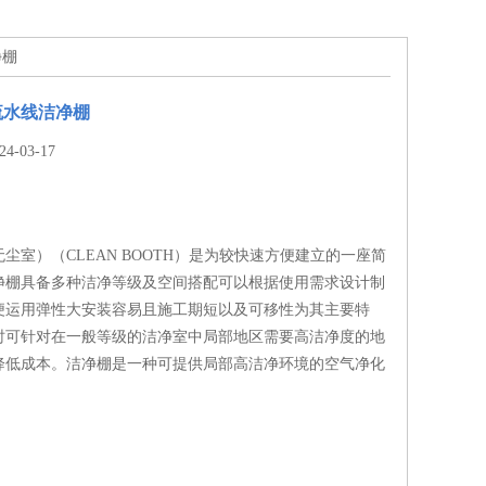
净棚
流水线洁净棚
-03-17
尘室）（CLEAN BOOTH）是为较快速方便建立的一座简
净棚具备多种洁净等级及空间搭配可以根据使用需求设计制
便运用弹性大安装容易且施工期短以及可移性为其主要特
时可针对在一般等级的洁净室中局部地区需要高洁净度的地
降低成本。洁净棚是一种可提供局部高洁净环境的空气净化