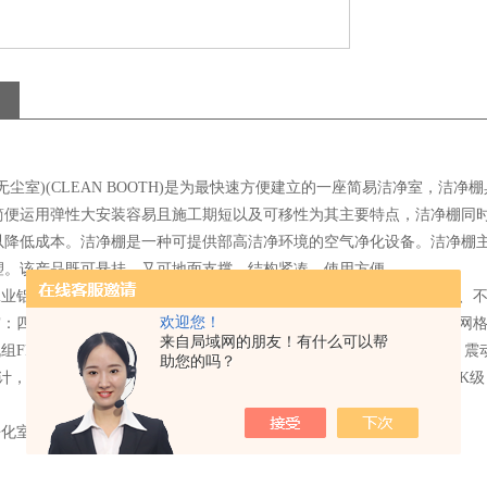
无尘室)(CLEAN BOOTH)是为最快速方便建立的一座简易洁净室，
简便运用弹性大安装容易且施工期短以及可移性为其主要特点，洁净棚同
以降低成本。洁净棚是一种可提供部高洁净环境的空气净化设备。洁净棚
塑。该产品既可悬挂，又可地面支撑，结构紧凑，使用方便。
以工业铝材（或不锈钢方通、铁方通喷塑）作为框架稳固、美观、不生锈、
欢迎您！
垂帘：四周围用防静电垂帘（或亚克力板），防静电效果好、透明度高、网
来自局域网的朋友！有什么可以帮
机组FFU：，采用新加坡PCI离心风机，具有长寿命、低噪声、免维护
助您的吗？
计，大大提高了风机的效率、降低了噪声！内部净化级别可达100-100
。
净化室净化灯，不产尘；