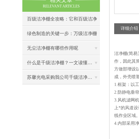
相关文章
RELEVANT ARTICLES
百级洁净棚全攻略：它和百级洁净
详细介绍
室到底有什么区别？
绿色制造的关键一步：万级洁净棚
助力环保型半导体产业发展
无尘洁净棚有哪些作用呢
洁净棚(简易
作，因此其
什么是千级洁净棚？一文读懂其结构特点与局部净化优势
方做部增设
成，外壳喷
苏馨光电采购我公司千级洁净棚普通工作台一批（7月07日）已顺利交货
1.框架：
2.防静电
3.风机滤网
上*的风道设
线作业区域
4.内部采用