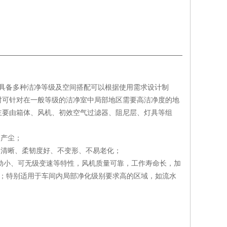
洁净棚具备多种洁净等级及空间搭配可以根据使用需求设计制
时可针对在一般等级的洁净室中局部地区需要高洁净度的地
主要由箱体、风机、初效空气过滤器、阻尼层、灯具等组
不产尘；
格清晰、柔韧度好、不变形、不易老化；
、震动小、可无级变速等特性，风机质量可靠，工作寿命长，加
K级；特别适用于车间内局部净化级别要求高的区域，如流水