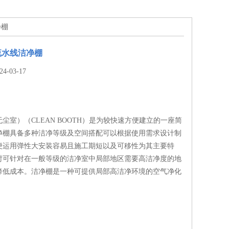
净棚
流水线洁净棚
-03-17
尘室）（CLEAN BOOTH）是为较快速方便建立的一座简
净棚具备多种洁净等级及空间搭配可以根据使用需求设计制
便运用弹性大安装容易且施工期短以及可移性为其主要特
时可针对在一般等级的洁净室中局部地区需要高洁净度的地
降低成本。洁净棚是一种可提供局部高洁净环境的空气净化