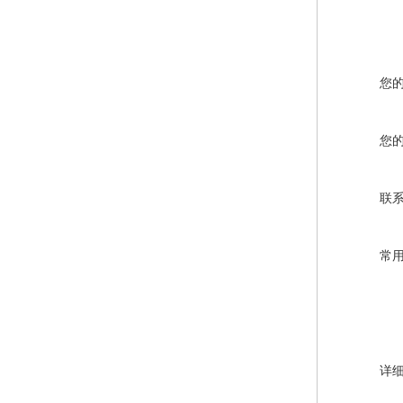
您
您
联
常
详