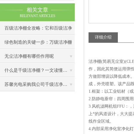
相关文章
RELEVANT ARTICLES
百级洁净棚全攻略：它和百级洁净
详细介绍
室到底有什么区别？
绿色制造的关键一步：万级洁净棚
助力环保型半导体产业发展
无尘洁净棚有哪些作用呢
洁净棚(简易无尘室)(C
作，因此其简便运用弹
什么是千级洁净棚？一文读懂其结构特点与局部净化优势
方做部增设以降低成本
成，外壳喷塑。该产品
苏馨光电采购我公司千级洁净棚普通工作台一批（7月07日）已顺利交货
1.框架：以工业铝材（
2.防静电垂帘：四周围
3.风机滤网机组FFU
上*的风道设计，大大提
线作业区域。
4.内部采用净化室净化