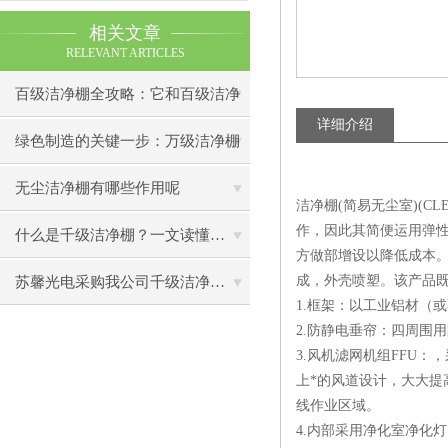
相关文章
RELEVANT ARTICLES
百级洁净棚全攻略：它和百级洁净
详细介绍
室到底有什么区别？
绿色制造的关键一步：万级洁净棚
助力环保型半导体产业发展
无尘洁净棚有哪些作用呢
洁净棚(简易无尘室)(C
作，因此其简便运用弹
什么是千级洁净棚？一文读懂其结构特点与局部净化优势
方做部增设以降低成本
成，外壳喷塑。该产品
苏馨光电采购我公司千级洁净棚普通工作台一批（7月07日）已顺利交货
1.框架：以工业铝材（
2.防静电垂帘：四周围
3.风机滤网机组FFU
上*的风道设计，大大提
线作业区域。
4.内部采用净化室净化