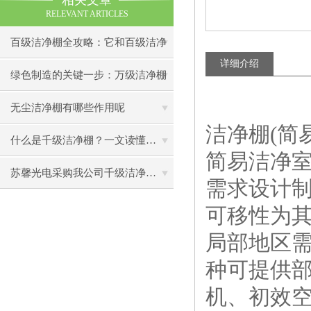
相关文章
RELEVANT ARTICLES
百级洁净棚全攻略：它和百级洁净
详细介绍
室到底有什么区别？
绿色制造的关键一步：万级洁净棚
助力环保型半导体产业发展
无尘洁净棚有哪些作用呢
洁净棚(简易
什么是千级洁净棚？一文读懂其结构特点与局部净化优势
简易洁净
苏馨光电采购我公司千级洁净棚普通工作台一批（7月07日）已顺利交货
需求设计
可移性为
局部地区
种可提供
机、初效