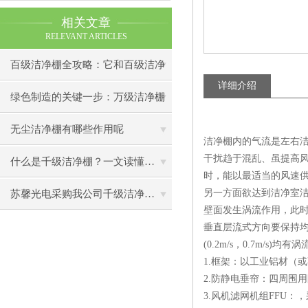
相关文章
RELEVANT ARTICLES
百级洁净棚全攻略：它和百级洁净
详细介绍
室到底有什么区别？
绿色制造的关键一步：万级洁净棚
助力环保型半导体产业发展
无尘洁净棚有哪些作用呢
洁净棚内的气流是左右洁
干扰趋于混乱、虽提高
什么是千级洁净棚？一文读懂其结构特点与局部净化优势
时，能以最适当的风速
另一方面欲达到洁净室
苏馨光电采购我公司千级洁净棚普通工作台一批（7月07日）已顺利交货
壁面发生涡流作用，此
垂直层流式方向要保持均
(0.2m/s，0.7m/s
1.框架：以工业铝材（
2.防静电垂帘：四周围
3.风机滤网机组FFU