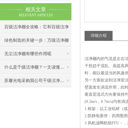
相关文章
RELEVANT ARTICLES
百级洁净棚全攻略：它和百级洁净
详细介绍
室到底有什么区别？
绿色制造的关键一步：万级洁净棚
助力环保型半导体产业发展
无尘洁净棚有哪些作用呢
洁净棚内的气流是左右洁
干扰趋于混乱、虽提高
什么是千级洁净棚？一文读懂其结构特点与局部净化优势
时，能以最适当的风速
另一方面欲达到洁净室
苏馨光电采购我公司千级洁净棚普通工作台一批（7月07日）已顺利交货
壁面发生涡流作用，此
垂直层流式方向要保持均
(0.2m/s，0.7m/s
1.框架：以工业铝材（
2.防静电垂帘：四周围
3.风机滤网机组FFU