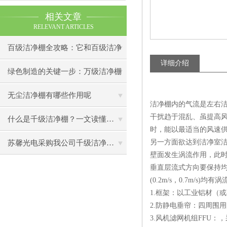
相关文章
RELEVANT ARTICLES
百级洁净棚全攻略：它和百级洁净
详细介绍
室到底有什么区别？
绿色制造的关键一步：万级洁净棚
助力环保型半导体产业发展
无尘洁净棚有哪些作用呢
洁净棚内的气流是左右洁
干扰趋于混乱、虽提高
什么是千级洁净棚？一文读懂其结构特点与局部净化优势
时，能以最适当的风速
另一方面欲达到洁净室
苏馨光电采购我公司千级洁净棚普通工作台一批（7月07日）已顺利交货
壁面发生涡流作用，此
垂直层流式方向要保持均
(0.2m/s，0.7m/s
1.框架：以工业铝材（
2.防静电垂帘：四周围
3.风机滤网机组FFU