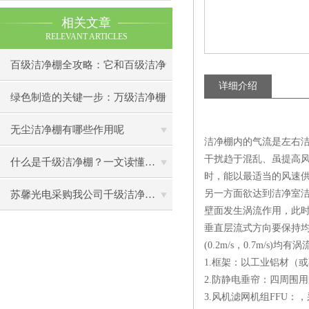
相关文章
RELEVANT ARTICLES
百级洁净棚全攻略：它和百级洁净
详细介绍
室到底有什么区别？
绿色制造的关键一步：万级洁净棚
助力环保型半导体产业发展
无尘洁净棚有哪些作用呢
洁净棚内的气流是左右洁
干扰趋于混乱、虽提高
什么是千级洁净棚？一文读懂其结构特点与局部净化优势
时，能以最适当的风速
另一方面欲达到洁净室
苏馨光电采购我公司千级洁净棚普通工作台一批（7月07日）已顺利交货
壁面发生涡流作用，此
垂直层流式方向要保持均
(0.2m/s，0.7m/s
1.框架：以工业铝材（
2.防静电垂帘：四周围
3.风机滤网机组FFU