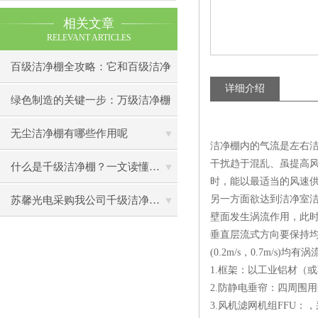
相关文章
RELEVANT ARTICLES
百级洁净棚全攻略：它和百级洁净
详细介绍
室到底有什么区别？
绿色制造的关键一步：万级洁净棚
助力环保型半导体产业发展
无尘洁净棚有哪些作用呢
洁净棚内的气流是左右洁
干扰趋于混乱、虽提高
什么是千级洁净棚？一文读懂其结构特点与局部净化优势
时，能以最适当的风速
另一方面欲达到洁净室
苏馨光电采购我公司千级洁净棚普通工作台一批（7月07日）已顺利交货
壁面发生涡流作用，此
垂直层流式方向要保持均
(0.2m/s，0.7m/s
1.框架：以工业铝材（
2.防静电垂帘：四周围
3.风机滤网机组FFU