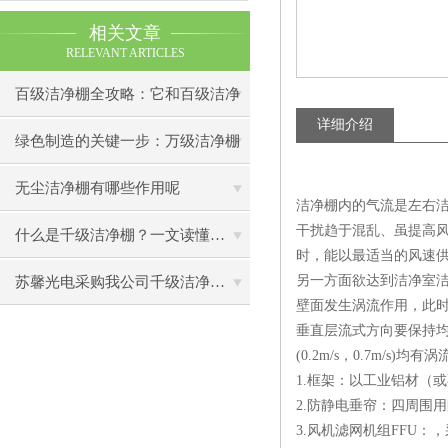
相关文章
RELEVANT ARTICLES
百级洁净棚全攻略：它和百级洁净
详细介绍
室到底有什么区别？
绿色制造的关键一步：万级洁净棚
助力环保型半导体产业发展
无尘洁净棚有哪些作用呢
洁净棚内的气流是左右洁
干扰趋于混乱、虽提高
什么是千级洁净棚？一文读懂其结构特点与局部净化优势
时，能以最适当的风速
另一方面欲达到洁净室
苏馨光电采购我公司千级洁净棚普通工作台一批（7月07日）已顺利交货
壁面发生涡流作用，此
垂直层流式方向要保持均
(0.2m/s，0.7m/s
1.框架：以工业铝材（
2.防静电垂帘：四周围
3.风机滤网机组FFU