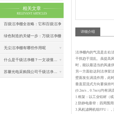
相关文章
RELEVANT ARTICLES
百级洁净棚全攻略：它和百级洁净
详细介绍
室到底有什么区别？
绿色制造的关键一步：万级洁净棚
助力环保型半导体产业发展
无尘洁净棚有哪些作用呢
洁净棚内的气流是左右洁
干扰趋于混乱、虽提高
什么是千级洁净棚？一文读懂其结构特点与局部净化优势
时，能以最适当的风速
另一方面欲达到洁净室
苏馨光电采购我公司千级洁净棚普通工作台一批（7月07日）已顺利交货
壁面发生涡流作用，此
垂直层流式方向要保持均
(0.2m/s，0.7m/s
1.框架：以工业铝材（
2.防静电垂帘：四周围
3.风机滤网机组FFU