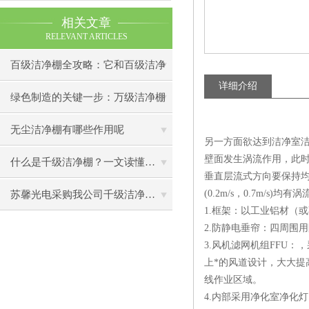
相关文章
RELEVANT ARTICLES
百级洁净棚全攻略：它和百级洁净
详细介绍
室到底有什么区别？
绿色制造的关键一步：万级洁净棚
助力环保型半导体产业发展
无尘洁净棚有哪些作用呢
另一方面欲达到洁净室
壁面发生涡流作用，此
什么是千级洁净棚？一文读懂其结构特点与局部净化优势
垂直层流式方向要保持均
(0.2m/s，0.7m/s
苏馨光电采购我公司千级洁净棚普通工作台一批（7月07日）已顺利交货
1.框架：以工业铝材（
2.防静电垂帘：四周围
3.风机滤网机组FFU
上*的风道设计，大大提
线作业区域。
4.内部采用净化室净化