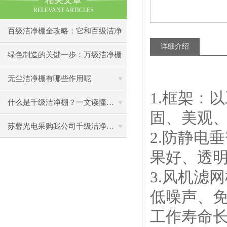
相关文章
RELEVANT ARTICLES
百级洁净棚全攻略：它和百级洁净
详细介绍
室到底有什么区别？
绿色制造的关键一步：万级洁净棚
助力环保型半导体产业发展
无尘洁净棚有哪些作用呢
1.框架：
什么是千级洁净棚？一文读懂其结构特点与局部净化优势
固、美观
苏馨光电采购我公司千级洁净棚普通工作台一批（7月07日）已顺利交货
2.防静电
果好、透
3.风机滤
低噪声、
工作寿命