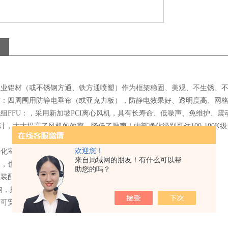
以工业铝材（或不锈钢方通、铁方通喷塑）作为框架稳固、美观、不生锈、
垂帘：四周围用防静电垂帘（或亚克力板），防静电效果好、透明度高、网
机组FFU：，采用新加坡PCI离心风机，具有长寿命、低噪声、免维护
计，大大提高了风机的效率、降低了噪声！内部净化级别可达100-100
。
欢迎您！
净化室净化灯，不产尘；
来自局域网的朋友！有什么可以帮
用，也可组合使用。
助您的吗？
或装配式百级洁净室相 比，投资少，见效快，安装简便，运行费用低。
结构，提高洁净度等级容易，扩展性强，且重复利用价值高
（可安装万向轮）