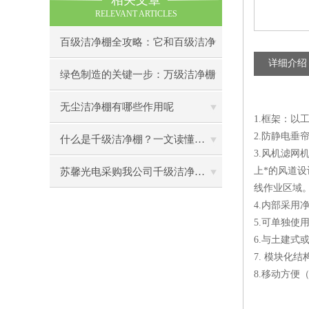
相关文章
RELEVANT ARTICLES
百级洁净棚全攻略：它和百级洁净
详细介绍
室到底有什么区别？
绿色制造的关键一步：万级洁净棚
助力环保型半导体产业发展
无尘洁净棚有哪些作用呢
1.框架：
2.防静电
什么是千级洁净棚？一文读懂其结构特点与局部净化优势
3.风机滤网
上*的风道设
苏馨光电采购我公司千级洁净棚普通工作台一批（7月07日）已顺利交货
线作业区域
4.内部采用
5.可单独使
6.与土建式
7. 模块化
8.移动方便