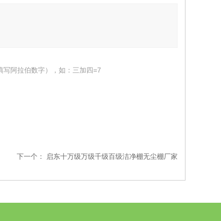
填写阿拉伯数字），如：三加四=7
下一个：
启东十万级万级千级百级洁净棚无尘棚厂家