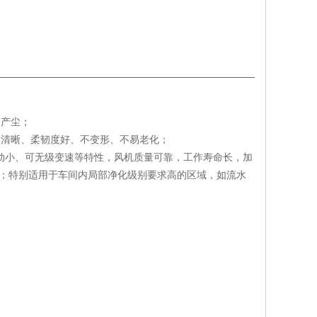
不产尘；
格清晰、柔韧度好、不变形、不易老化；
、震动小、可无级变速等特性，风机质量可靠，工作寿命长，加
K级；特别适用于车间内局部净化级别要求高的区域，如流水