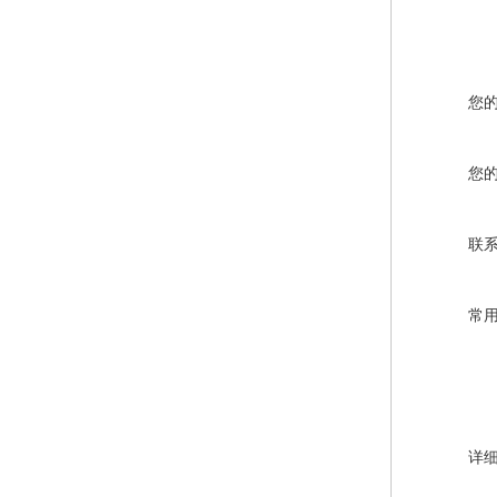
您
您
联
常
详