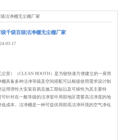
百级洁净棚无尘棚厂家
万级千级百级洁净棚无尘棚厂家
-03-17
尘室）（CLEAN BOOTH）是为较快速方便建立的一座简
净棚具备多种洁净等级及空间搭配可以根据使用需求设计制
便运用弹性大安装容易且施工期短以及可移性为其主要特
时可针对在一般等级的洁净室中局部地区需要高洁净度的地
降低成本。洁净棚是一种可提供局部高洁净环境的空气净化