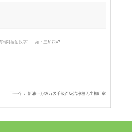
填写阿拉伯数字），如：三加四=7
下一个：
新浦十万级万级千级百级洁净棚无尘棚厂家