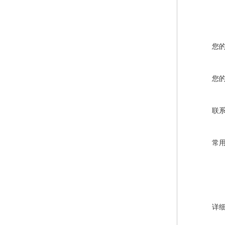
您
您
联
常
详