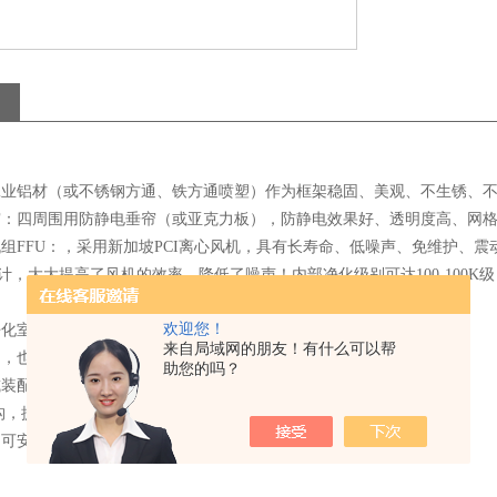
以工业铝材（或不锈钢方通、铁方通喷塑）作为框架稳固、美观、不生锈、
垂帘：四周围用防静电垂帘（或亚克力板），防静电效果好、透明度高、网
机组FFU：，采用新加坡PCI离心风机，具有长寿命、低噪声、免维护
计，大大提高了风机的效率、降低了噪声！内部净化级别可达100-100
。
欢迎您！
净化室净化灯，不产尘；
来自局域网的朋友！有什么可以帮
用，也可组合使用。
助您的吗？
或装配式百级洁净室相 比，投资少，见效快，安装简便，运行费用低。
结构，提高洁净度等级容易，扩展性强，且重复利用价值高
（可安装万向轮）