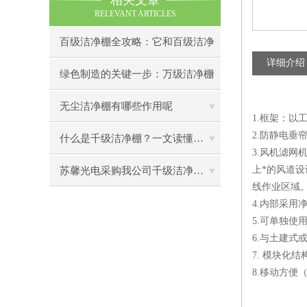
相关文章
RELEVANT ARTICLES
百级洁净棚全攻略：它和百级洁净
详细介绍
室到底有什么区别？
绿色制造的关键一步：万级洁净棚
助力环保型半导体产业发展
无尘洁净棚有哪些作用呢
1.框架：
2.防静电
什么是千级洁净棚？一文读懂其结构特点与局部净化优势
3.风机滤网
上*的风道设
苏馨光电采购我公司千级洁净棚普通工作台一批（7月07日）已顺利交货
线作业区域
4.内部采用
5.可单独使
6.与土建式
7. 模块化
8.移动方便