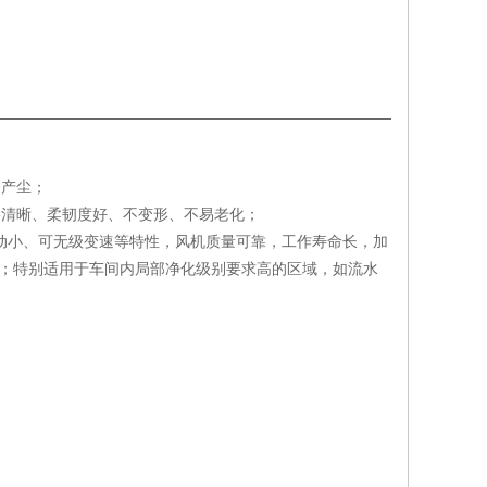
不产尘；
格清晰、柔韧度好、不变形、不易老化；
、震动小、可无级变速等特性，风机质量可靠，工作寿命长，加
K级；特别适用于车间内局部净化级别要求高的区域，如流水