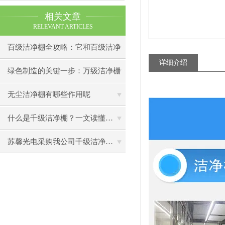
相关文章
RELEVANT ARTICLES
百级洁净棚全攻略：它和百级洁净
详细介绍
室到底有什么区别？
绿色制造的关键一步：万级洁净棚
助力环保型半导体产业发展
无尘洁净棚有哪些作用呢
什么是千级洁净棚？一文读懂其结构特点与局部净化优势
苏馨光电采购我公司千级洁净棚普通工作台一批（7月07日）已顺利交货