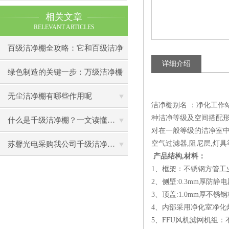
相关文章
RELEVANT ARTICLES
百级洁净棚全攻略：它和百级洁净
详细介绍
室到底有什么区别？
绿色制造的关键一步：万级洁净棚
助力环保型半导体产业发展
无尘洁净棚有哪些作用呢
洁净棚别名 ：净化工作站
种洁净等级及空间搭配形
什么是千级洁净棚？一文读懂其结构特点与局部净化优势
对在一般等级的洁净室中
空气过滤器,阻尼层,灯具
苏馨光电采购我公司千级洁净棚普通工作台一批（7月07日）已顺利交货
产品结构,材料：
1、框架：不锈钢方管工
2、侧壁:0.3mm厚防静
3、顶盖:1.0mm厚不锈钢
4、内部采用净化室净化
5、FFU风机滤网机组