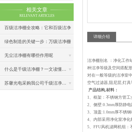
相关文章
RELEVANT ARTICLES
百级洁净棚全攻略：它和百级洁净
详细介绍
室到底有什么区别？
绿色制造的关键一步：万级洁净棚
助力环保型半导体产业发展
无尘洁净棚有哪些作用呢
洁净棚别名 ：净化工作站
种洁净等级及空间搭配形
什么是千级洁净棚？一文读懂其结构特点与局部净化优势
对在一般等级的洁净室中
空气过滤器,阻尼层,灯具
苏馨光电采购我公司千级洁净棚普通工作台一批（7月07日）已顺利交货
产品结构,材料：
1、框架：不锈钢方管工
2、侧壁:0.3mm厚防静
3、顶盖:1.0mm厚不锈钢
4、内部采用净化室净化
5、FFU风机滤网机组