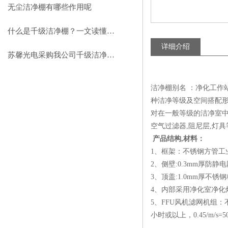
助力环保型半导体产业发展
无尘洁净棚有哪些作用呢
什么是千级洁净棚？一文读懂其结构特点与局部净化优势
详细介绍
苏馨光电采购我公司千级洁净棚普通工作台一批（7月07日）已顺利交货
洁净棚别名 ：净化工作站
种洁净等级及空间搭配形
对在一般等级的洁净室中
空气过滤器,阻尼层,灯具
产品结构,材料：
1、框架：不锈钢方管工
2、侧壁:0.3mm厚防静
3、顶盖:1.0mm厚不锈钢
4、内部采用净化室净化
5、FFU风机滤网机组
小时或以上，0.45/m/s=5