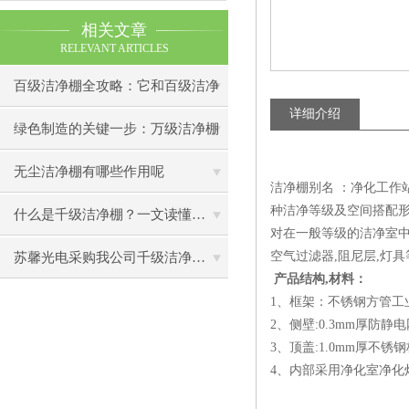
相关文章
RELEVANT ARTICLES
百级洁净棚全攻略：它和百级洁净
详细介绍
室到底有什么区别？
绿色制造的关键一步：万级洁净棚
助力环保型半导体产业发展
无尘洁净棚有哪些作用呢
洁净棚别名 ：净化工作站
种洁净等级及空间搭配形
什么是千级洁净棚？一文读懂其结构特点与局部净化优势
对在一般等级的洁净室中
空气过滤器,阻尼层,灯具
苏馨光电采购我公司千级洁净棚普通工作台一批（7月07日）已顺利交货
产品结构,材料：
1、框架：不锈钢方管工
2、侧壁:0.3mm厚防静
3、顶盖:1.0mm厚不锈钢
4、内部采用净化室净化