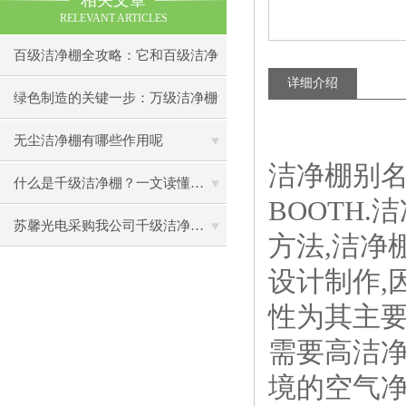
相关文章
RELEVANT ARTICLES
百级洁净棚全攻略：它和百级洁净
详细介绍
室到底有什么区别？
绿色制造的关键一步：万级洁净棚
助力环保型半导体产业发展
无尘洁净棚有哪些作用呢
洁净棚别名
什么是千级洁净棚？一文读懂其结构特点与局部净化优势
BOOTH
苏馨光电采购我公司千级洁净棚普通工作台一批（7月07日）已顺利交货
方法,洁净
设计制作,
性为其主要
需要高洁净
境的空气净