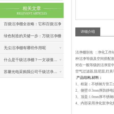
相关文章
RELEVANT ARTICLES
百级洁净棚全攻略：它和百级洁净
详细介绍
室到底有什么区别？
绿色制造的关键一步：万级洁净棚
助力环保型半导体产业发展
无尘洁净棚有哪些作用呢
洁净棚别名 ：净化工作站
种洁净等级及空间搭配形
什么是千级洁净棚？一文读懂其结构特点与局部净化优势
对在一般等级的洁净室中
空气过滤器,阻尼层,灯具
苏馨光电采购我公司千级洁净棚普通工作台一批（7月07日）已顺利交货
产品结构,材料：
1、框架：不锈钢方管工
2、侧壁:0.3mm厚防静
3、顶盖:1.0mm厚不锈钢
4、内部采用净化室净化