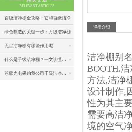
相关文章
RELEVANT ARTICLES
百级洁净棚全攻略：它和百级洁净
详细介绍
室到底有什么区别？
绿色制造的关键一步：万级洁净棚
助力环保型半导体产业发展
无尘洁净棚有哪些作用呢
洁净棚别名
什么是千级洁净棚？一文读懂其结构特点与局部净化优势
BOOTH
苏馨光电采购我公司千级洁净棚普通工作台一批（7月07日）已顺利交货
方法,洁净
设计制作,
性为其主要
需要高洁净
境的空气净