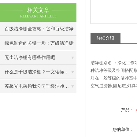
相关文章
RELEVANT ARTICLES
百级洁净棚全攻略：它和百级洁净
详细介绍
室到底有什么区别？
绿色制造的关键一步：万级洁净棚
助力环保型半导体产业发展
无尘洁净棚有哪些作用呢
洁净棚别名 ：净化工作站
种洁净等级及空间搭配形
什么是千级洁净棚？一文读懂其结构特点与局部净化优势
对在一般等级的洁净室中
空气过滤器,阻尼层,灯具
苏馨光电采购我公司千级洁净棚普通工作台一批（7月07日）已顺利交货
产品：
您的单位：