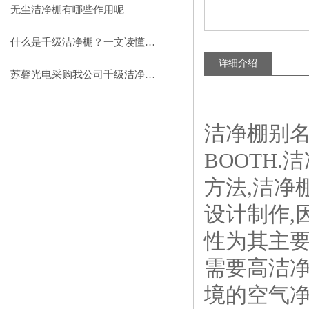
助力环保型半导体产业发展
无尘洁净棚有哪些作用呢
什么是千级洁净棚？一文读懂其结构特点与局部净化优势
详细介绍
苏馨光电采购我公司千级洁净棚普通工作台一批（7月07日）已顺利交货
洁净棚别名
BOOTH
方法,洁净
设计制作,
性为其主要
需要高洁净
境的空气净