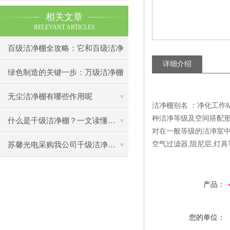
相关文章
RELEVANT ARTICLES
百级洁净棚全攻略：它和百级洁净
详细介绍
室到底有什么区别？
绿色制造的关键一步：万级洁净棚
助力环保型半导体产业发展
无尘洁净棚有哪些作用呢
洁净棚别名 ：净化工作站
种洁净等级及空间搭配形
什么是千级洁净棚？一文读懂其结构特点与局部净化优势
对在一般等级的洁净室中
空气过滤器,阻尼层,灯具
苏馨光电采购我公司千级洁净棚普通工作台一批（7月07日）已顺利交货
产品：
您的单位：