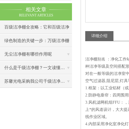
相关文章
RELEVANT ARTICLES
百级洁净棚全攻略：它和百级洁净
详细介绍
室到底有什么区别？
绿色制造的关键一步：万级洁净棚
助力环保型半导体产业发展
无尘洁净棚有哪些作用呢
洁净棚别名 ：净化工作站
种洁净等级及空间搭配形
什么是千级洁净棚？一文读懂其结构特点与局部净化优势
对在一般等级的洁净室中
空气过滤器,阻尼层,灯具
苏馨光电采购我公司千级洁净棚普通工作台一批（7月07日）已顺利交货
1.框架：以工业铝材（
2.防静电垂帘：四周围
3.风机滤网机组FFU
上*的风道设计，大大提
线作业区域。
4.内部采用净化室净化