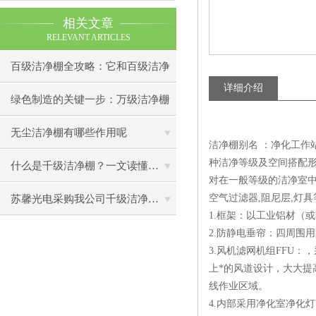
相关文章
RELEVANT ARTICLES
百级洁净棚全攻略：它和百级洁净
详细介绍
室到底有什么区别？
绿色制造的关键一步：万级洁净棚
助力环保型半导体产业发展
无尘洁净棚有哪些作用呢
洁净棚别名 ：净化工作站
种洁净等级及空间搭配形
什么是千级洁净棚？一文读懂其结构特点与局部净化优势
对在一般等级的洁净室中
空气过滤器,阻尼层,灯具
苏馨光电采购我公司千级洁净棚普通工作台一批（7月07日）已顺利交货
1.框架：以工业铝材（
2.防静电垂帘：四周围
3.风机滤网机组FFU
上*的风道设计，大大提
线作业区域。
4.内部采用净化室净化