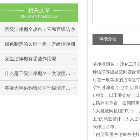
相关文章
RELEVANT ARTICLES
百级洁净棚全攻略：它和百级洁净
详细介绍
室到底有什么区别？
绿色制造的关键一步：万级洁净棚
助力环保型半导体产业发展
无尘洁净棚有哪些作用呢
洁净棚别名 ：净化工作站
种洁净等级及空间搭配形
什么是千级洁净棚？一文读懂其结构特点与局部净化优势
对在一般等级的洁净室中
空气过滤器,阻尼层,灯具
苏馨光电采购我公司千级洁净棚普通工作台一批（7月07日）已顺利交货
1.框架：以工业铝材（
2.防静电垂帘：四周围
3.风机滤网机组FFU
上*的风道设计，大大提
线作业区域。
4.内部采用净化室净化