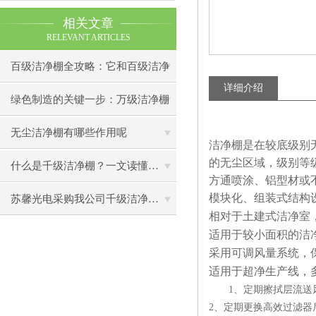
相关文章
RELEVANT ARTICLES
百级洁净棚全攻略：它和百级洁净
详细介绍
室到底有什么区别？
绿色制造的关键一步：万级洁净棚
助力环保型半导体产业发展
无尘洁净棚有哪些作用呢
洁净棚是在较底级别
的无尘区域，级别等
什么是千级洁净棚？一文读懂其结构特点与局部净化优势
方通喷涂、铝型材或
模块化、组装式结构
苏馨光电采购我公司千级洁净棚普通工作台一批（7月07日）已顺利交货
相对于土建式洁净室
适用于较小面积的洁
采用可调风量系统，
适用于超净生产线，
1
、定期擦拭层流送
2
、定期更换高效过滤器