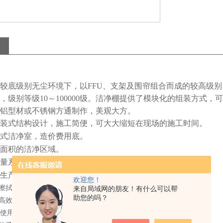
较底级别无尘环境下，以
FFU
、支架及围帘组合而成的较高级别
，级别等级
10
～
100000
级。
洁净棚提供了模块化的组装方式，可
铝型材或不锈钢方通制作，美观大方。
装式结构设计，施工简便，可大大缩短在现场的施工时间。
式洁净室，造价费用底。
面积的洁净区域。
量系统，保证工作区风速处于理想状态。
生产线，多人使用方便。
欢迎您！
擦拭层流送风单元，无尘洁净棚内部，防静电帘，以保持清洁。
来自局域网的朋友！有什么可以帮
助您的吗？
高效过滤器后，应重新检测洁净棚层流送风单元达到技术要求后
使用。更换高效过滤器周期一般为一年半。