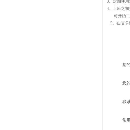
3
、定期使用
4
、上班之前
可开始工
5
、在洁净
您
您
联
常