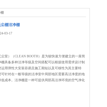
净棚
无尘棚洁净棚
-03-17
尘室）（CLEAN BOOTH）是为较快速方便建立的一座简
净棚具备多种洁净等级及空间搭配可以根据使用需求设计制
便运用弹性大安装容易且施工期短以及可移性为其主要特
时可针对在一般等级的洁净室中局部地区需要高洁净度的地
降低成本。洁净棚是一种可提供局部高洁净环境的空气净化