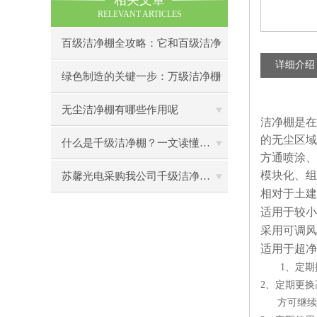
相关文章
RELEVANT ARTICLES
百级洁净棚全攻略：它和百级洁净
详细介绍
室到底有什么区别？
绿色制造的关键一步：万级洁净棚
助力环保型半导体产业发展
无尘洁净棚有哪些作用呢
洁净棚是在
的无尘区域
什么是千级洁净棚？一文读懂其结构特点与局部净化优势
方通喷涂、
模块化、组
苏馨光电采购我公司千级洁净棚普通工作台一批（7月07日）已顺利交货
相对于土建
适用于较小
采用可调风
适用于超净
1
、定期
2
、定期更换
方可继续