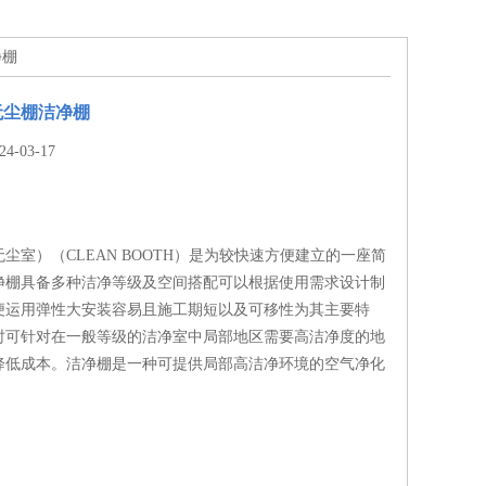
净棚
无尘棚洁净棚
-03-17
尘室）（CLEAN BOOTH）是为较快速方便建立的一座简
净棚具备多种洁净等级及空间搭配可以根据使用需求设计制
便运用弹性大安装容易且施工期短以及可移性为其主要特
时可针对在一般等级的洁净室中局部地区需要高洁净度的地
降低成本。洁净棚是一种可提供局部高洁净环境的空气净化