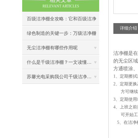
相关文章
RELEVANT ARTICLES
百级洁净棚全攻略：它和百级洁净
详细介绍
室到底有什么区别？
绿色制造的关键一步：万级洁净棚
助力环保型半导体产业发展
无尘洁净棚有哪些作用呢
洁净棚是在
的无尘区域
什么是千级洁净棚？一文读懂其结构特点与局部净化优势
方通喷涂、
1
、定期擦拭
苏馨光电采购我公司千级洁净棚普通工作台一批（7月07日）已顺利交货
2
、定期更换
方可继续
3
、定期使用
4
、上班之前
可开始工
5
、在洁净