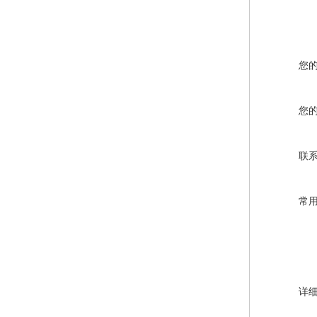
您
您
联
常
详