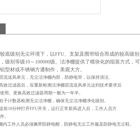
较底级别无尘环境下，以
FFU
、支架及围帘组合而成的较高级别
，级别等级
10
～
100000
级。
洁净棚提供了模块化的组装方式，可
铝型材或不锈钢方通制作，美观大方。
层流送风单元，无尘洁净棚内部，防静电帘，以保持清洁。
高效过滤器后，应重新检测洁净棚层流送风单元达到技术要求后
使用。更换高效过滤器周期一般为一年半。
粒子计数器检测无尘洁净棚，确保无尘洁净棚净化级别。
提前
10
分钟打开
FFU
开关，运行正常新风进入后，工作人员方
作。
棚内工作人员必须佩带防静电帽，防静电无尘工作服及防静电无尘鞋。