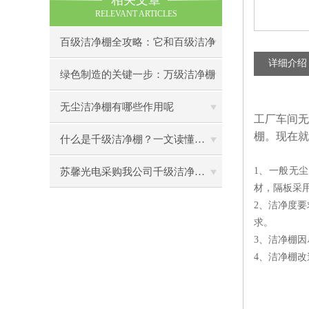
相关文章
RELEVANT ARTICLES
百级洁净棚全攻略：它和百级洁净
详细介绍
室到底有什么区别？
绿色制造的关键一步：万级洁净棚
助力环保型半导体产业发展
无尘洁净棚有哪些作用呢
工厂车间无
棚。现在就
什么是千级洁净棚？一文读懂其结构特点与局部净化优势
1、一般无
苏馨光电采购我公司千级洁净棚普通工作台一批（7月07日）已顺利交货
材，隔板采用
2、洁净度
求。
3、洁净棚
4、洁净棚