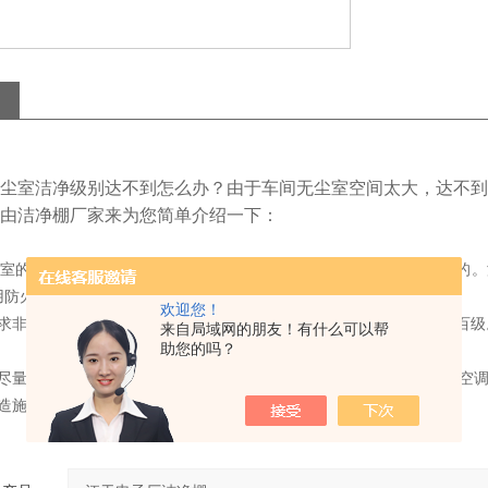
尘室洁净级别达不到怎么办？由于车间无尘室空间太大，达不到
由洁净棚厂家来为您简单介绍一下：
尘室的空间比较密闭，进出没有那么容易。所以防火一定是非常重要的
防火PV板。
欢迎您！
要求非常高，一般洁净棚的洁净度要求比无尘室要高很多，有的要达到百级
来自局域网的朋友！有什么可以帮
助您的吗？
因尽量做到封闭，防止外界的灰尘落入。不方便安装PV板的地方应安装空
改造施工时，不能影响在无尘室内运行的设备和工作人员的工作。