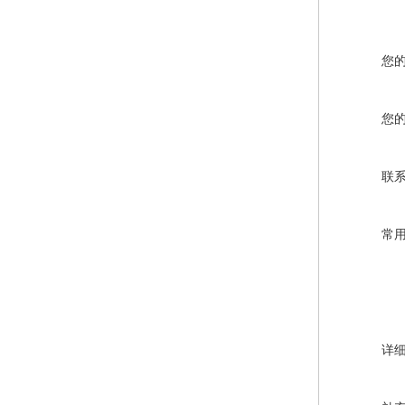
您
您
联
常
详