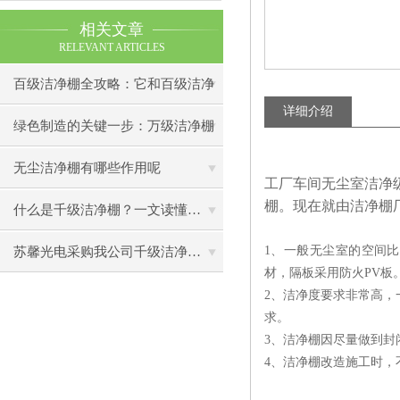
相关文章
RELEVANT ARTICLES
百级洁净棚全攻略：它和百级洁净
详细介绍
室到底有什么区别？
绿色制造的关键一步：万级洁净棚
助力环保型半导体产业发展
无尘洁净棚有哪些作用呢
工厂车间无尘室洁净
棚。现在就由洁净棚
什么是千级洁净棚？一文读懂其结构特点与局部净化优势
1、一般无尘室的空间
苏馨光电采购我公司千级洁净棚普通工作台一批（7月07日）已顺利交货
材，隔板采用防火PV板
2、洁净度要求非常高，
求。
3、洁净棚因尽量做到封
4、洁净棚改造施工时，