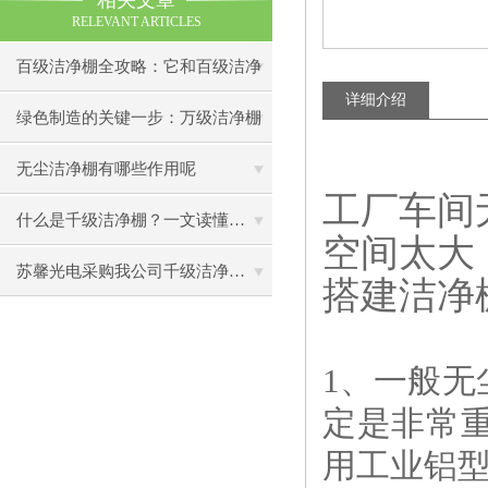
相关文章
RELEVANT ARTICLES
百级洁净棚全攻略：它和百级洁净
详细介绍
室到底有什么区别？
绿色制造的关键一步：万级洁净棚
助力环保型半导体产业发展
无尘洁净棚有哪些作用呢
工厂车间
什么是千级洁净棚？一文读懂其结构特点与局部净化优势
空间太大
苏馨光电采购我公司千级洁净棚普通工作台一批（7月07日）已顺利交货
搭建洁净
1、一般
定是非常
用工业铝型