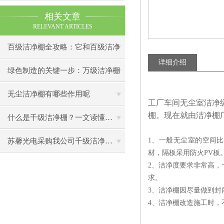
相关文章
RELEVANT ARTICLES
百级洁净棚全攻略：它和百级洁净
详细介绍
室到底有什么区别？
绿色制造的关键一步：万级洁净棚
助力环保型半导体产业发展
无尘洁净棚有哪些作用呢
工厂车间无尘室洁净
棚。现在就由洁净棚
什么是千级洁净棚？一文读懂其结构特点与局部净化优势
1、一般无尘室的空间
苏馨光电采购我公司千级洁净棚普通工作台一批（7月07日）已顺利交货
材，隔板采用防火PV板
2、洁净度要求非常高，
求。
3、洁净棚因尽量做到封
4、洁净棚改造施工时，