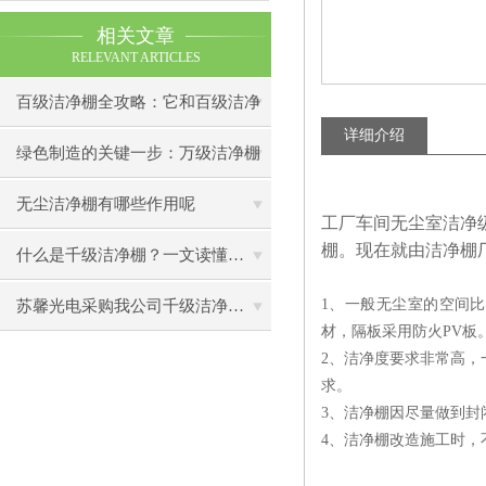
相关文章
RELEVANT ARTICLES
百级洁净棚全攻略：它和百级洁净
详细介绍
室到底有什么区别？
绿色制造的关键一步：万级洁净棚
助力环保型半导体产业发展
无尘洁净棚有哪些作用呢
工厂车间无尘室洁净
棚。现在就由洁净棚
什么是千级洁净棚？一文读懂其结构特点与局部净化优势
1、一般无尘室的空间
苏馨光电采购我公司千级洁净棚普通工作台一批（7月07日）已顺利交货
材，隔板采用防火PV板
2、洁净度要求非常高，
求。
3、洁净棚因尽量做到封
4、洁净棚改造施工时，