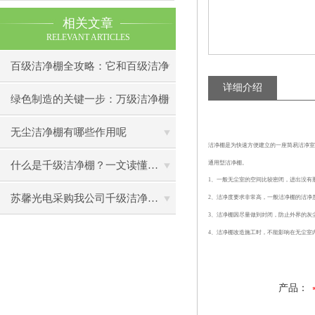
相关文章
RELEVANT ARTICLES
百级洁净棚全攻略：它和百级洁净
详细介绍
室到底有什么区别？
绿色制造的关键一步：万级洁净棚
助力环保型半导体产业发展
无尘洁净棚有哪些作用呢
洁净棚是为快速方便建立的一座简易洁净室
通用型洁净棚。
什么是千级洁净棚？一文读懂其结构特点与局部净化优势
1、一般无尘室的空间比较密闭，进出没有
苏馨光电采购我公司千级洁净棚普通工作台一批（7月07日）已顺利交货
2、洁净度要求非常高，一般洁净棚的洁净
3、洁净棚因尽量做到封闭，防止外界的灰
4、洁净棚改造施工时，不能影响在无尘室
产品：