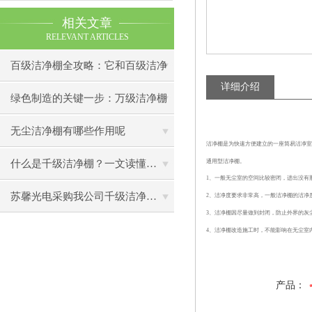
相关文章
RELEVANT ARTICLES
百级洁净棚全攻略：它和百级洁净
详细介绍
室到底有什么区别？
绿色制造的关键一步：万级洁净棚
助力环保型半导体产业发展
无尘洁净棚有哪些作用呢
洁净棚是为快速方便建立的一座简易洁净室
通用型洁净棚。
什么是千级洁净棚？一文读懂其结构特点与局部净化优势
1、一般无尘室的空间比较密闭，进出没有
苏馨光电采购我公司千级洁净棚普通工作台一批（7月07日）已顺利交货
2、洁净度要求非常高，一般洁净棚的洁净
3、洁净棚因尽量做到封闭，防止外界的灰
4、洁净棚改造施工时，不能影响在无尘室
产品：