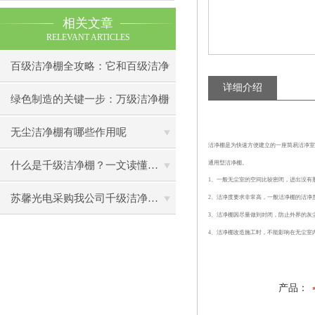
相关文章
RELEVANT ARTICLES
百级洁净棚全攻略：它和百级洁净
详细介绍
室到底有什么区别？
绿色制造的关键一步：万级洁净棚
助力环保型半导体产业发展
无尘洁净棚有哪些作用呢
洁净棚是为快速方便建立的一座简易洁净室
通用型洁净棚。
什么是千级洁净棚？一文读懂其结构特点与局部净化优势
1、一般无尘室的空间比较密闭，进出没有
苏馨光电采购我公司千级洁净棚普通工作台一批（7月07日）已顺利交货
2、洁净度要求非常高，一般洁净棚的洁净
3、洁净棚因尽量做到封闭，防止外界的灰
4、洁净棚改造施工时，不能影响在无尘室
产品：