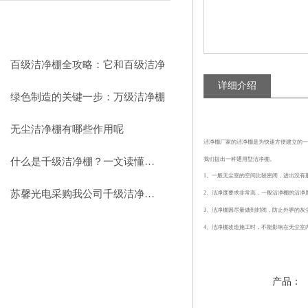
相关文章
RELEVANT ARTICLES
百级洁净棚全攻略：它和百级洁净
详细介绍
室到底有什么区别？
绿色制造的关键一步：万级洁净棚
助力环保型半导体产业发展
无尘洁净棚有哪些作用呢
洁净棚厂家的
洁净棚是为快速方便建立的一
我们提出一种通用型洁净棚。
什么是千级洁净棚？一文读懂其结构特点与局部净化优势
1、一般无尘室的空间比较密闭，进出没有
苏馨光电采购我公司千级洁净棚普通工作台一批（7月07日）已顺利交货
2、洁净度要求非常高，一般洁净棚的洁净
3、洁净棚因尽量做到封闭，防止外界的灰
4、洁净棚改造施工时，不能影响在无尘室
产品：