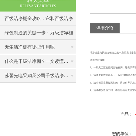
相关文章
RELEVANT ARTICLES
百级洁净棚全攻略：它和百级洁净
详细介绍
室到底有什么区别？
绿色制造的关键一步：万级洁净棚
助力环保型半导体产业发展
无尘洁净棚有哪些作用呢
洁净棚是为快速方便建立的一座简易洁净室
通用型洁净棚。
什么是千级洁净棚？一文读懂其结构特点与局部净化优势
1、一般无尘室的空间比较密闭，进出没有
苏馨光电采购我公司千级洁净棚普通工作台一批（7月07日）已顺利交货
2、洁净度要求非常高，一般洁净棚的洁净
3、洁净棚因尽量做到封闭，防止外界的灰
4、洁净棚改造施工时，不能影响在无尘室
产品：
您的单位：